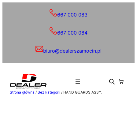
Przejdź
do
667 000 083
treści
667 000 084
biuro@dealerszamocin.pl
Strona główna
/
Bez kategorii
/ HAND GUARDS ASSY.