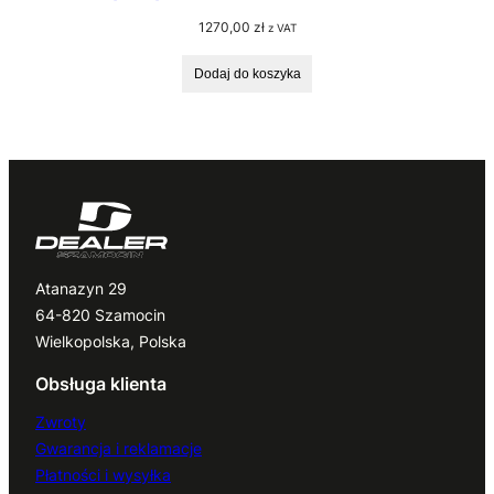
1270,00
zł
z VAT
Dodaj do koszyka
Atanazyn 29
64-820 Szamocin
Wielkopolska, Polska
Obsługa klienta
Zwroty
Gwarancja i reklamacje
Płatności i wysyłka