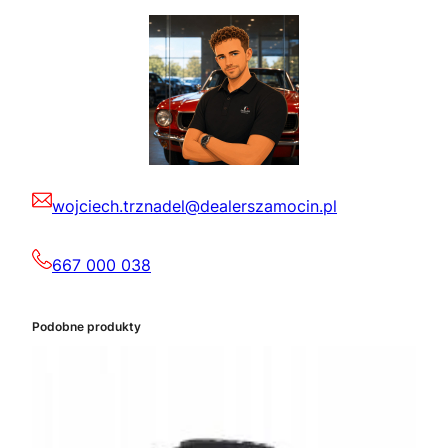
wojciech.trznadel@dealerszamocin.pl
667 000 038
Podobne produkty