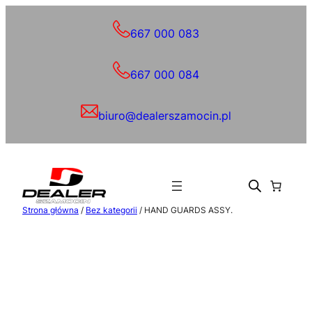
Przejdź
do
667 000 083
treści
667 000 084
biuro@dealerszamocin.pl
Strona główna
/
Bez kategorii
/ HAND GUARDS ASSY.