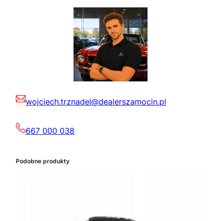
wojciech.trznadel@dealerszamocin.pl
667 000 038
Podobne produkty