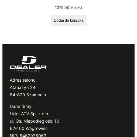
1270,00
zł
z VAT
Dodaj do koszyka
Adres salonu:
Atanazyn 29
64-820 Szamocin
Dane firmy:
Lider ATV Sp. z o.o.
ul. Os. Niepodległości 10
62-100 Wągrowiec
NIP: 6462975963