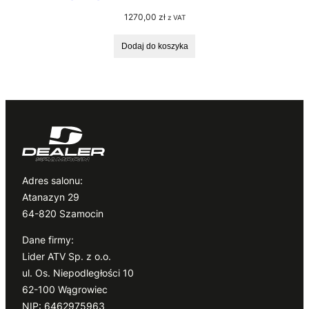
1270,00
zł
z VAT
Dodaj do koszyka
Adres salonu:
Atanazyn 29
64-820 Szamocin
Dane firmy:
Lider ATV Sp. z o.o.
ul. Os. Niepodległości 10
62-100 Wągrowiec
NIP: 6462975963