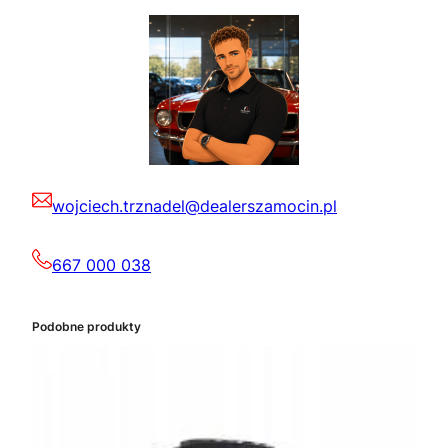
wojciech.trznadel@dealerszamocin.pl
667 000 038
Podobne produkty