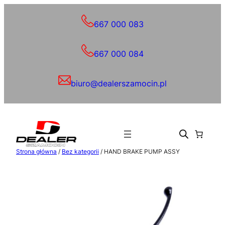
Przejdź
do
667 000 083
treści
667 000 084
biuro@dealerszamocin.pl
Strona główna
/
Bez kategorii
/ HAND BRAKE PUMP ASSY