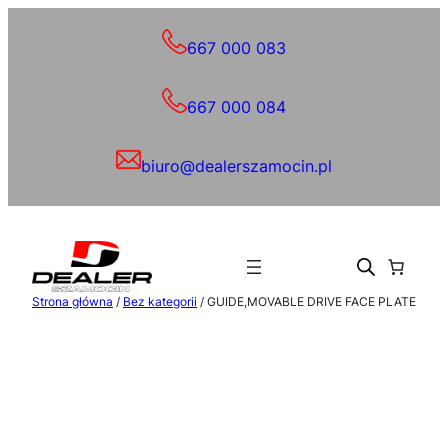
Przejdź
do
667 000 083
treści
667 000 084
biuro@dealerszamocin.pl
Strona główna
/
Bez kategorii
/ GUIDE,MOVABLE DRIVE FACE PLATE