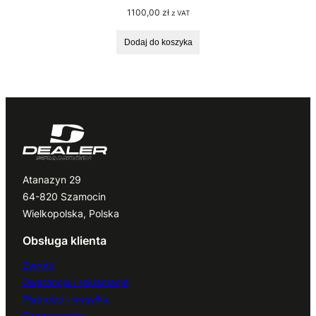
1100,00
zł
z VAT
Dodaj do koszyka
Atanazyn 29
64-820 Szamocin
Wielkopolska, Polska
Obsługa klienta
Zwroty
Gwarancja i reklamacje
Płatności i wysyłka
Finansowanie