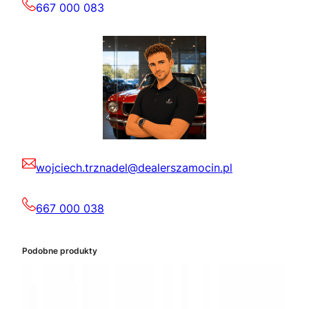
667 000 083
wojciech.trznadel@dealerszamocin.pl
667 000 038
Podobne produkty