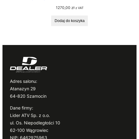
1270,00
zł
z VAT
Dodaj do koszyka
Adres salonu:
Atanazyn 29
64-820 Szamocin
Dane firmy:
Lider ATV Sp. z o.o.
ul. Os. Niepodległości 10
62-100 Wągrowiec
NIP: 6462975963