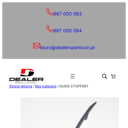
Przejdź
do
667 000 083
treści
667 000 084
biuro@dealerszamocin.pl
Strona główna
/
Bez kategorii
/ GUIDE STOPPER1