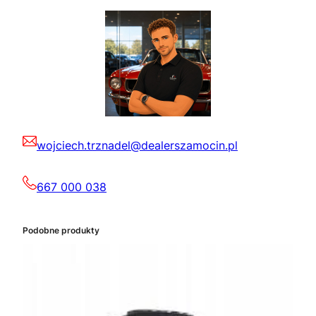
wojciech.trznadel@dealerszamocin.pl
667 000 038
Podobne produkty