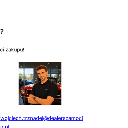
?
ci zakupu!
wojciech.trznadel@dealerszamoci
n.pl