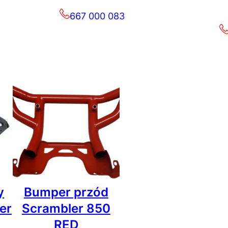
667 000 083
y
Bumper przód
er
Scrambler 850
RED