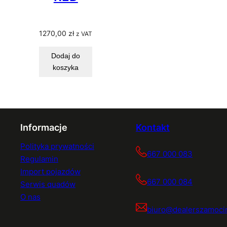
1270,00
zł
z VAT
Dodaj do
koszyka
Informacje
Kontakt
Polityka prywatności
667 000 083
Regulamin
Import pojazdów
667 000 084
Serwis quadów
O nas
biuro@dealerszamocin