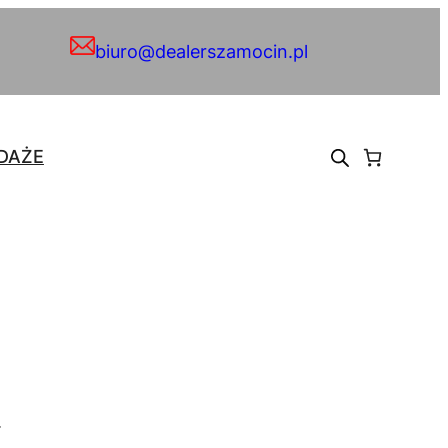
biuro@dealerszamocin.pl
DAŻE
.