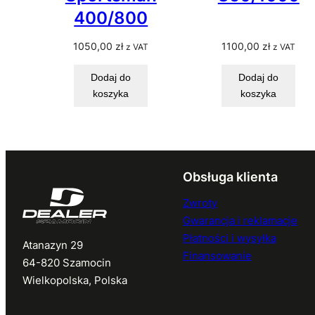
400/800
1050,00
zł
1100,00
zł
z VAT
z VAT
Dodaj do
Dodaj do
koszyka
koszyka
Obsługa klienta
Zwroty
Gwarancja i reklamacje
Płatności i wysyłka
Atanazyn 29
Finansowanie
64-820 Szamocin
Wielkopolska, Polska