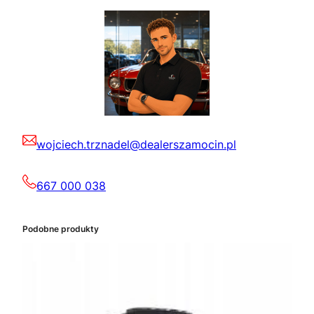
wojciech.trznadel@dealerszamocin.pl
667 000 038
Podobne produkty