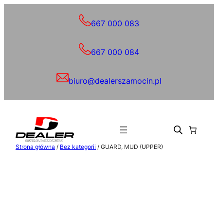
Przejdź
do
667 000 083
treści
667 000 084
biuro@dealerszamocin.pl
Strona główna
/
Bez kategorii
/ GUARD, MUD (UPPER)