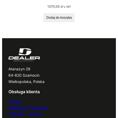
1270,00
zł
z VAT
Dodaj do koszyka
Atanazyn 29
64-820 Szamocin
Wielkopolska, Polska
Obsługa klienta
Zwroty
Gwarancja i reklamacje
Płatności i wysyłka