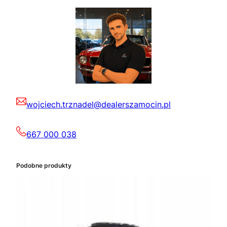
wojciech.trznadel@dealerszamocin.pl
667 000 038
Podobne produkty