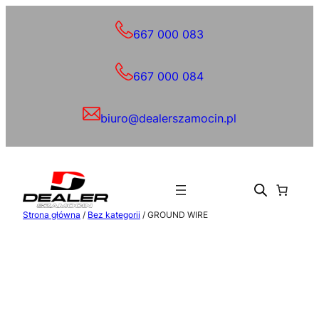
Przejdź
do
667 000 083
treści
667 000 084
biuro@dealerszamocin.pl
Strona główna
/
Bez kategorii
/ GROUND WIRE