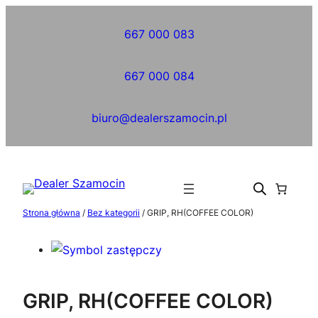
Przejdź
do
667 000 083
treści
667 000 084
biuro@dealerszamocin.pl
Strona główna
/
Bez kategorii
/ GRIP, RH(COFFEE COLOR)
GRIP, RH(COFFEE COLOR)