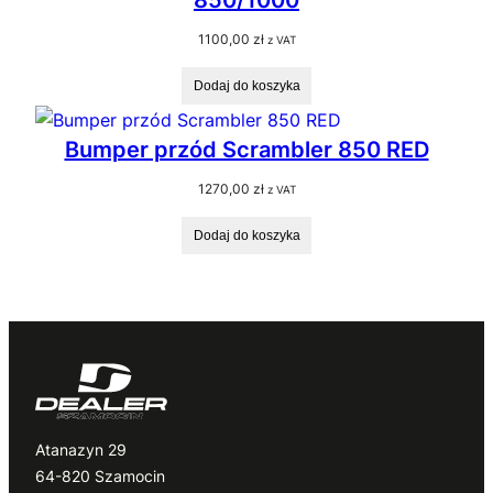
1100,00
zł
z VAT
Dodaj do koszyka
Bumper przód Scrambler 850 RED
1270,00
zł
z VAT
Dodaj do koszyka
Atanazyn 29
64-820 Szamocin