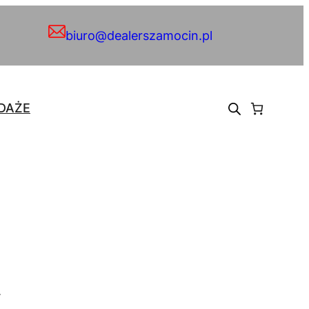
biuro@dealerszamocin.pl
DAŻE
.