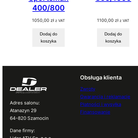
400/800
1050,00
zł
1100,00
zł
z VAT
z VAT
Dodaj do
Dodaj do
koszyka
koszyka
Obsługa klienta
Zwroty
Gwarancja i reklamacje
Adres salonu:
Płatności i wysyłka
Atanazyn 29
Finansowanie
64-820 Szamocin
Dane firmy: