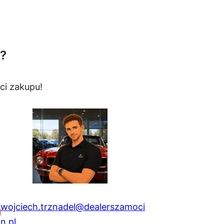
?
ci zakupu!
wojciech.trznadel@dealerszamoci
n.pl