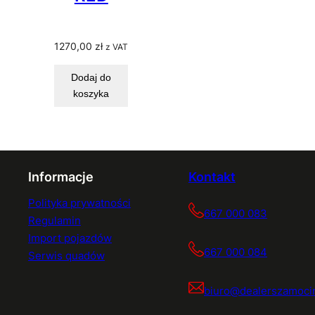
1270,00
zł
z VAT
Dodaj do
koszyka
Informacje
Kontakt
Polityka prywatności
667 000 083
Regulamin
Import pojazdów
667 000 084
Serwis quadów
biuro@dealerszamocin