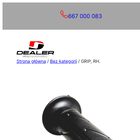
Przejdź
667 000 083
do
treści
Strona główna
/
Bez kategorii
/ GRIP, RH.