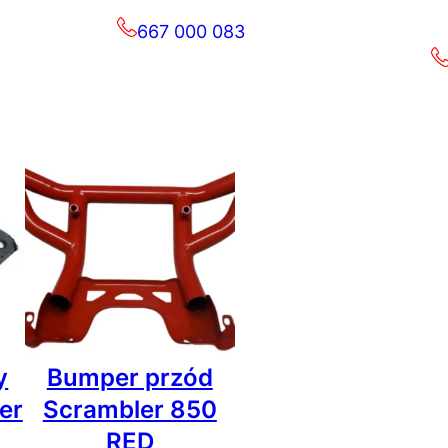
667 000 083
y
Bumper przód
er
Scrambler 850
RED