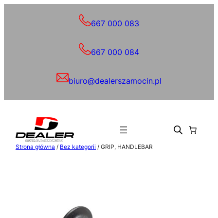
Przejdź
do
667 000 083
treści
667 000 084
biuro@dealerszamocin.pl
Strona główna
/
Bez kategorii
/ GRIP, HANDLEBAR