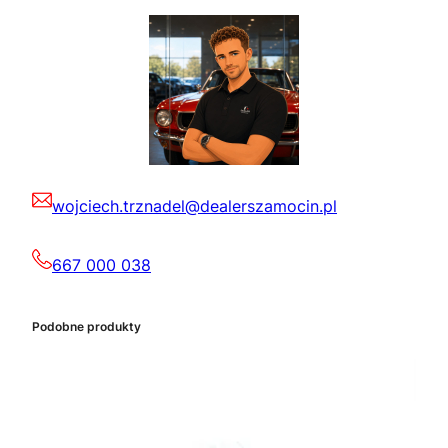
wojciech.trznadel@dealerszamocin.pl
667 000 038
Podobne produkty