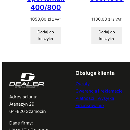
400/800
1050,00
zł
1100,00
zł
z VAT
z VAT
Dodaj do
Dodaj do
koszyka
koszyka
Obsługa klienta
Zwroty
Gwarancja i reklamacje
Adres salonu:
Płatności i wysyłka
Atanazyn 29
Finansowanie
64-820 Szamocin
Dane firmy: