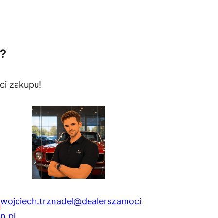
?
ci zakupu!
wojciech.trznadel@dealerszamoci
n.pl