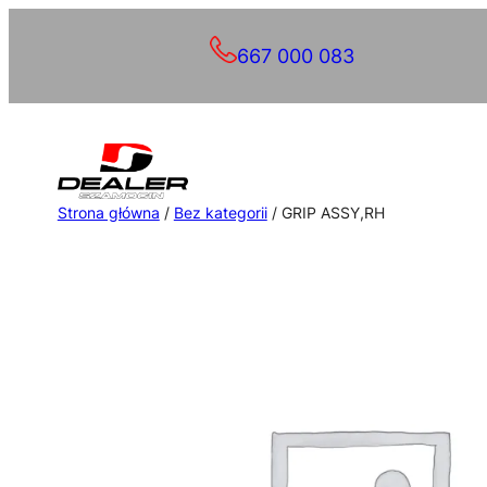
Przejdź
667 000 083
do
treści
Strona główna
/
Bez kategorii
/ GRIP ASSY,RH