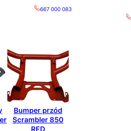
667 000 083
y
Bumper przód
er
Scrambler 850
RED