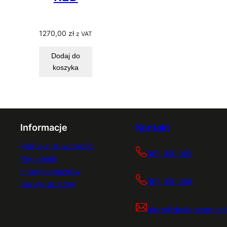
1270,00
zł
z VAT
Dodaj do
koszyka
Informacje
Kontakt
Polityka prywatności
667 000 083
Regulamin
Import pojazdów
667 000 084
Serwis quadów
biuro@dealerszamocin