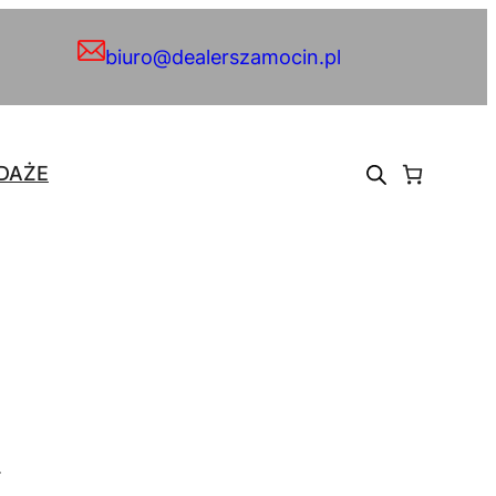
biuro@dealerszamocin.pl
DAŻE
.