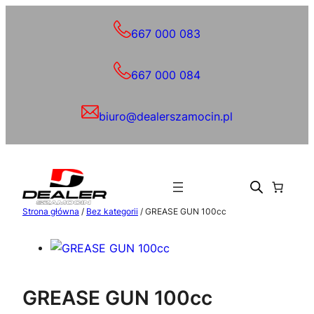
Przejdź
do
667 000 083
treści
667 000 084
biuro@dealerszamocin.pl
Strona główna
/
Bez kategorii
/ GREASE GUN 100cc
GREASE GUN 100cc