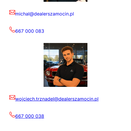
michal@dealerszamocin.pl
667 000 083
wojciech.trznadel@dealerszamocin.pl
667 000 038