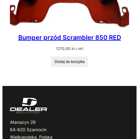
Bumper przód Scrambler 850 RED
1270,00
zł
z VAT
Dodaj do koszyka
Atanazyn 29
64-820 Szamocin
Wielkopolska, Polska