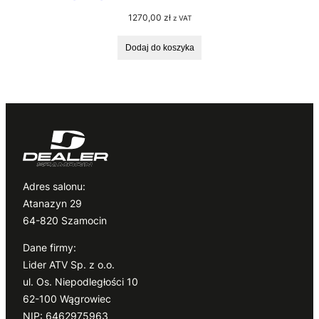
1270,00
zł
z VAT
Dodaj do koszyka
Adres salonu:
Atanazyn 29
64-820 Szamocin
Dane firmy:
Lider ATV Sp. z o.o.
ul. Os. Niepodległości 10
62-100 Wągrowiec
NIP: 6462975963