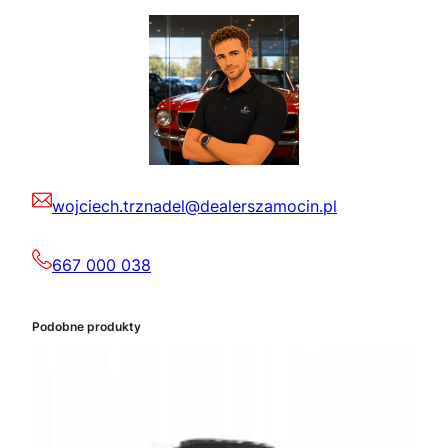
wojciech.trznadel@dealerszamocin.pl
667 000 038
Podobne produkty