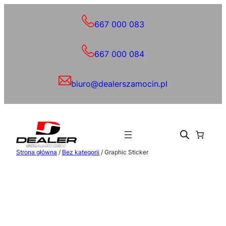
Przejdź
do
667 000 083
treści
667 000 084
biuro@dealerszamocin.pl
Strona główna
/
Bez kategorii
/ Graphic Sticker