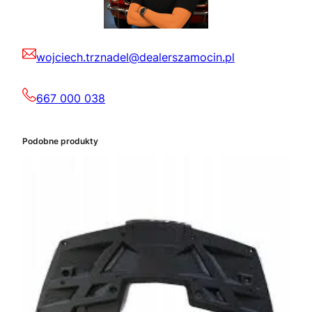
wojciech.trznadel@dealerszamocin.pl
667 000 038
Podobne produkty