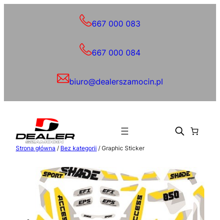
Przejdź
do
667 000 083
treści
667 000 084
biuro@dealerszamocin.pl
Strona główna
/
Bez kategorii
/ Graphic Sticker