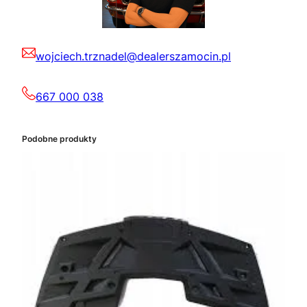
wojciech.trznadel@dealerszamocin.pl
667 000 038
Podobne produkty