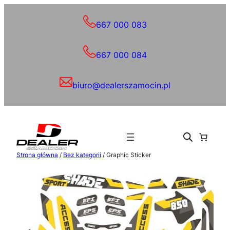
Przejdź
do
667 000 083
treści
667 000 084
biuro@dealerszamocin.pl
Strona główna
/
Bez kategorii
/ Graphic Sticker