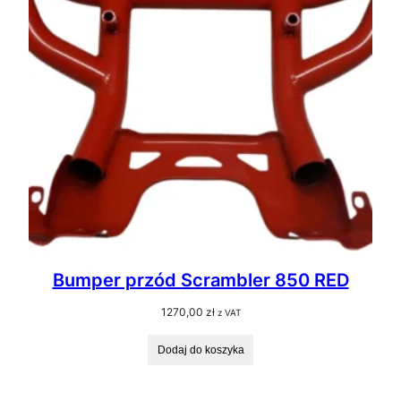
Bumper przód Scrambler 850 RED
1270,00
zł
z VAT
Dodaj do koszyka