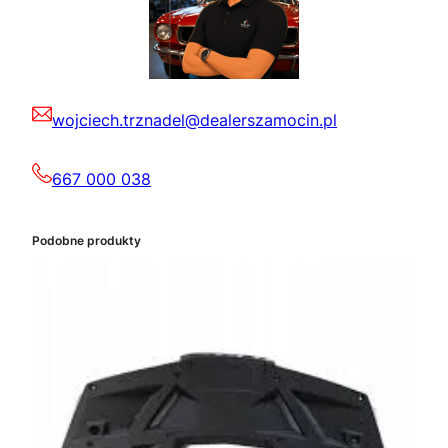
wojciech.trznadel@dealerszamocin.pl
667 000 038
Podobne produkty