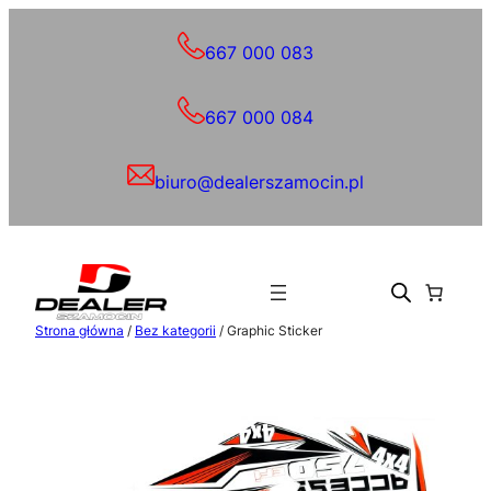
Przejdź
do
667 000 083
treści
667 000 084
biuro@dealerszamocin.pl
Strona główna
/
Bez kategorii
/ Graphic Sticker