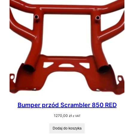
Bumper przód Scrambler 850 RED
1270,00
zł
z VAT
Dodaj do koszyka