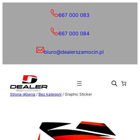
Przejdź
do
667 000 083
treści
667 000 084
biuro@dealerszamocin.pl
Strona główna
/
Bez kategorii
/ Graphic Sticker