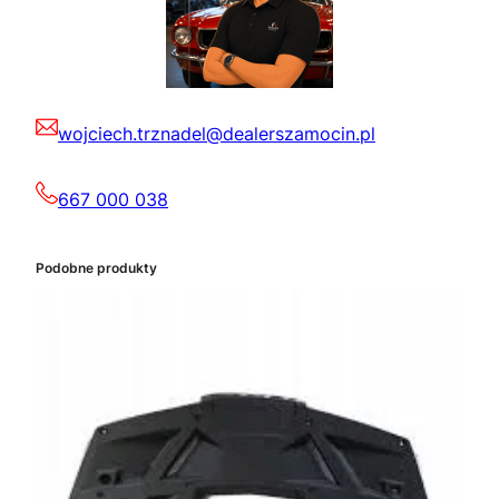
wojciech.trznadel@dealerszamocin.pl
667 000 038
Podobne produkty