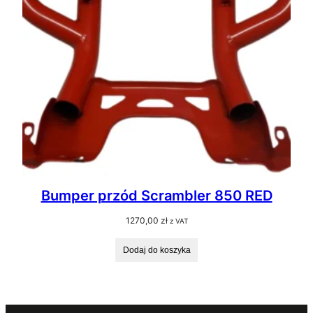
Bumper przód Scrambler 850 RED
1270,00
zł
z VAT
Dodaj do koszyka