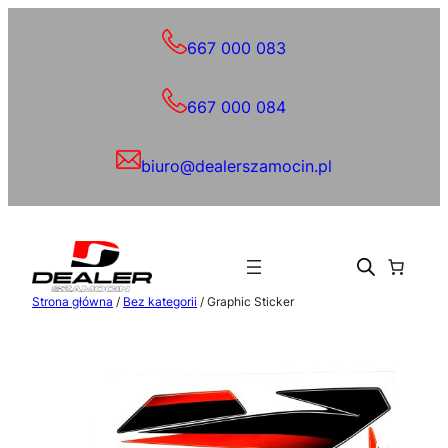
Przejdź
do
667 000 083
treści
667 000 084
biuro@dealerszamocin.pl
Strona główna
/
Bez kategorii
/ Graphic Sticker