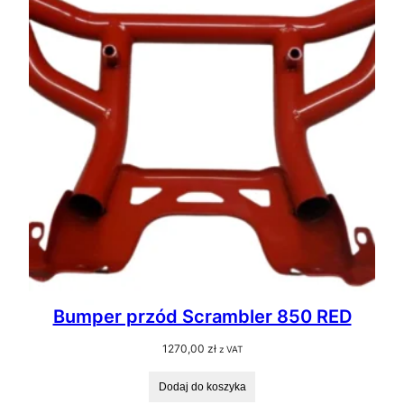
Bumper przód Scrambler 850 RED
1270,00
zł
z VAT
Dodaj do koszyka