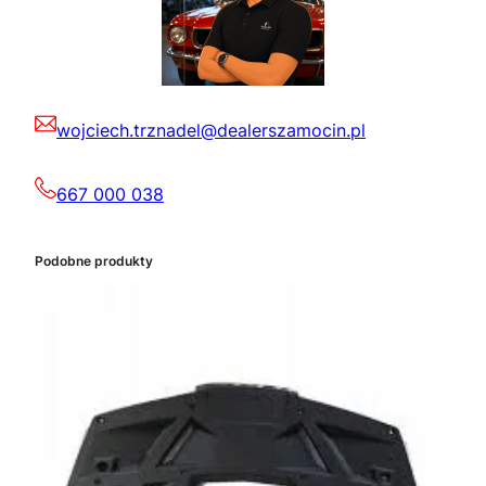
wojciech.trznadel@dealerszamocin.pl
667 000 038
Podobne produkty