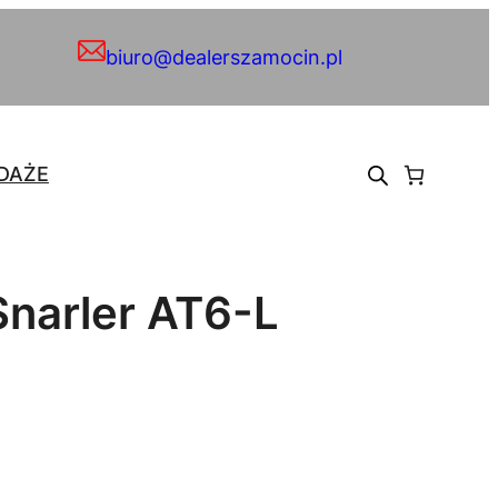
biuro@dealerszamocin.pl
DAŻE
Snarler AT6-L