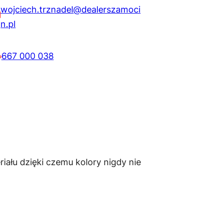
wojciech.trznadel@dealerszamoci
n.pl
667 000 038
ału dzięki czemu kolory nigdy nie