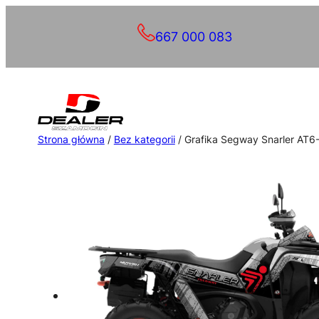
Przejdź
667 000 083
do
treści
Strona główna
/
Bez kategorii
/ Grafika Segway Snarler AT6