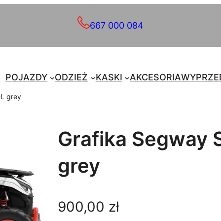
667 000 084
POJAZDY
ODZIEŻ
KASKI
AKCESORIA
WYPRZE
-L grey
Grafika Segway 
grey
900,00
zł