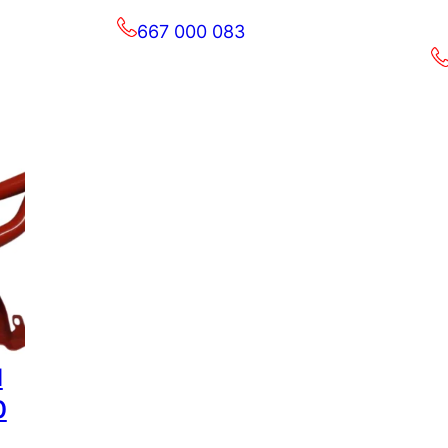
667 000 083
d
0