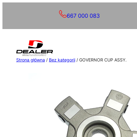
Przejdź
667 000 083
do
treści
Strona główna
/
Bez kategorii
/ GOVERNOR CUP ASSY.