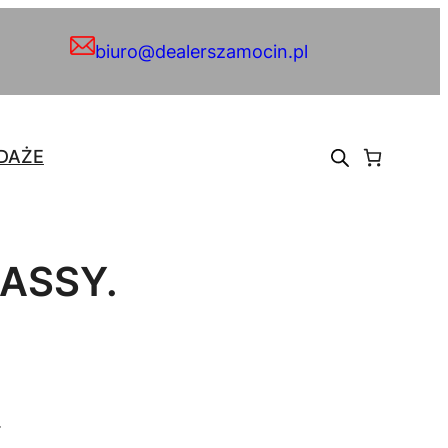
biuro@dealerszamocin.pl
DAŻE
ASSY.
.