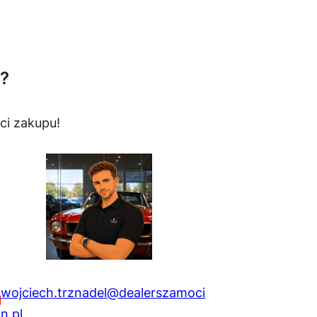
?
ci zakupu!
wojciech.trznadel@dealerszamoci
n.pl