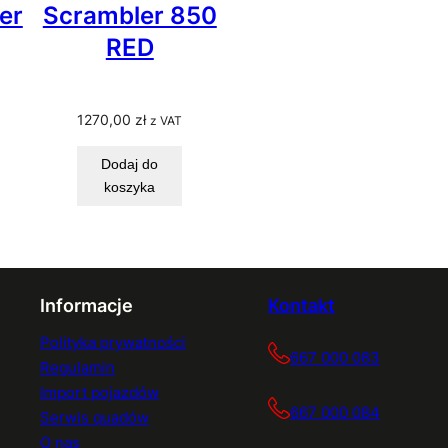
er
Scrambler 850
RED
1270,00
zł
z VAT
Dodaj do
koszyka
Informacje
Kontakt
Polityka prywatności
667 000 083
Regulamin
Import pojazdów
667 000 084
Serwis quadów
O nas