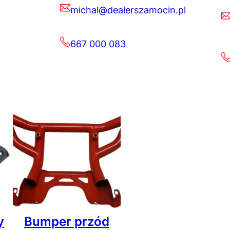
michal@dealerszamocin.pl
667 000 083
y
Bumper przód