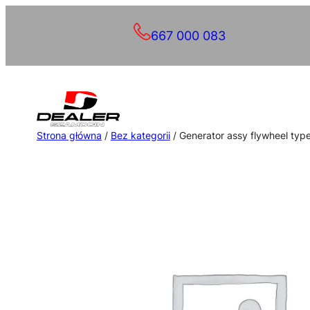
Przejdź
667 000 083
do
treści
Strona główna
/
Bez kategorii
/ Generator assy flywheel typ