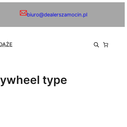
biuro@dealerszamocin.pl
DAŻE
lywheel type