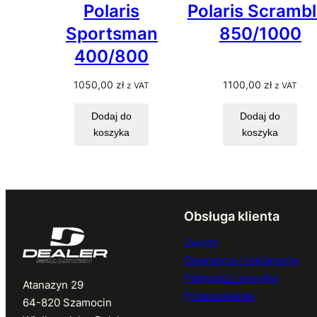
Polaris
Polaris Scrambl
Sportsman
850/1000
400/800
1050,00
zł
1100,00
zł
z VAT
z VAT
Dodaj do
Dodaj do
koszyka
koszyka
Obsługa klienta
Zwroty
Gwarancja i reklamacje
Płatności i wysyłka
Atanazyn 29
Finansowanie
64-820 Szamocin