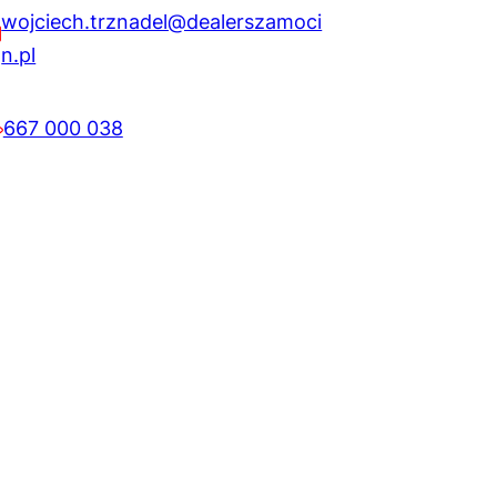
wojciech.trznadel@dealerszamoci
n.pl
667 000 038