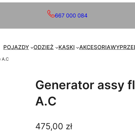
667 000 084
POJAZDY
ODZIEŻ
KASKI
AKCESORIA
WYPRZE
e A.C
Generator assy f
A.C
475,00
zł