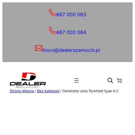
Przejdź
do
667 000 083
treści
667 000 084
biuro@dealerszamocin.pl
Strona główna
/
Bez kategorii
/ Generator assy flywheel type A.C