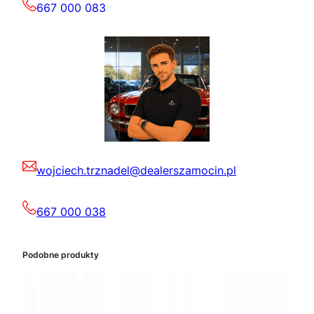
667 000 083
wojciech.trznadel@dealerszamocin.pl
667 000 038
Podobne produkty