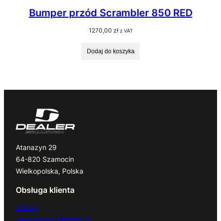
Bumper przód Scrambler 850 RED
1270,00
zł
z VAT
Dodaj do koszyka
Atanazyn 29
64-820 Szamocin
Wielkopolska, Polska
Obsługa klienta
Zwroty
Gwarancja i reklamacje