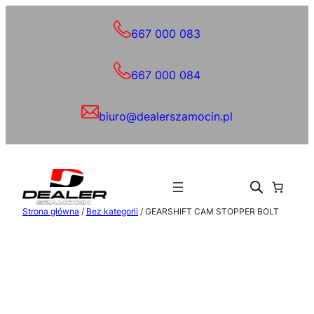
Przejdź
do
667 000 083
treści
667 000 084
biuro@dealerszamocin.pl
Strona główna
/
Bez kategorii
/ GEARSHIFT CAM STOPPER BOLT