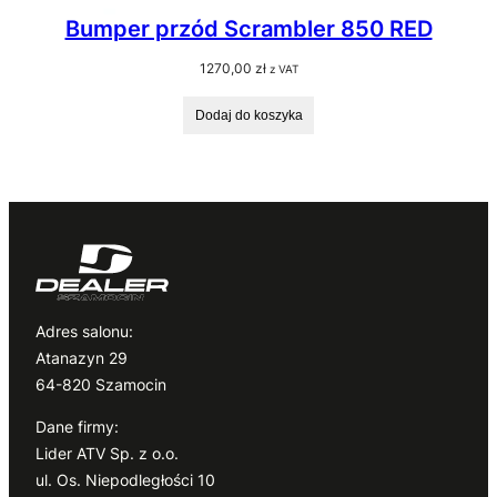
Bumper przód Scrambler 850 RED
1270,00
zł
z VAT
Dodaj do koszyka
Adres salonu:
Atanazyn 29
64-820 Szamocin
Dane firmy:
Lider ATV Sp. z o.o.
ul. Os. Niepodległości 10