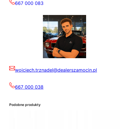
667 000 083
wojciech.trznadel@dealerszamocin.pl
667 000 038
Podobne produkty