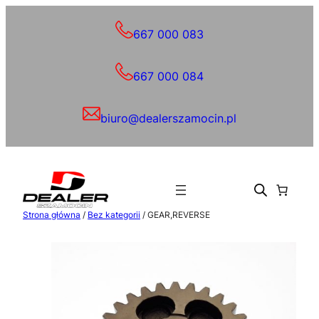
Przejdź
do
667 000 083
treści
667 000 084
biuro@dealerszamocin.pl
Strona główna
/
Bez kategorii
/ GEAR,REVERSE