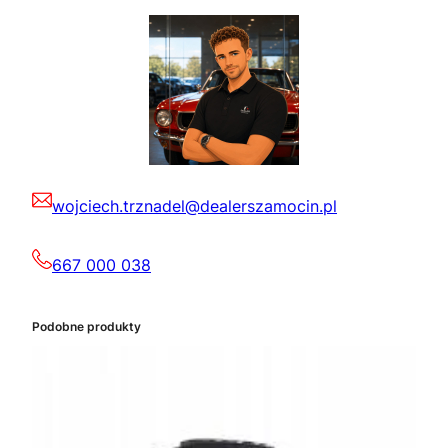
wojciech.trznadel@dealerszamocin.pl
667 000 038
Podobne produkty