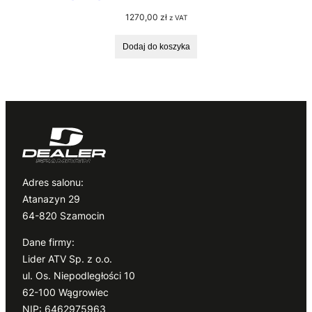
1270,00
zł
z VAT
Dodaj do koszyka
Adres salonu:
Atanazyn 29
64-820 Szamocin
Dane firmy:
Lider ATV Sp. z o.o.
ul. Os. Niepodległości 10
62-100 Wągrowiec
NIP: 6462975963