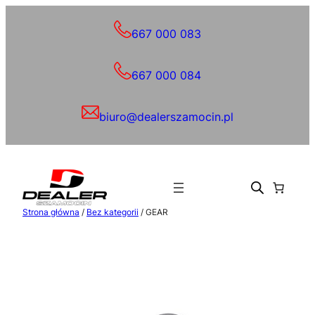
Przejdź
do
667 000 083
treści
667 000 084
biuro@dealerszamocin.pl
Strona główna
/
Bez kategorii
/ GEAR