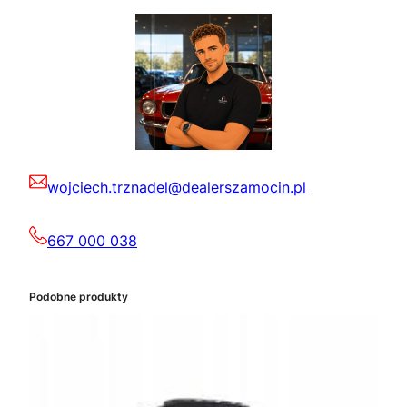
wojciech.trznadel@dealerszamocin.pl
667 000 038
Podobne produkty