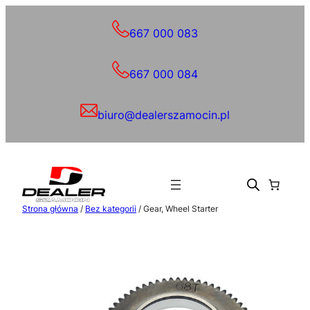
Przejdź
do
667 000 083
treści
667 000 084
biuro@dealerszamocin.pl
Strona główna
/
Bez kategorii
/ Gear, Wheel Starter