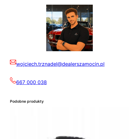
wojciech.trznadel@dealerszamocin.pl
667 000 038
Podobne produkty