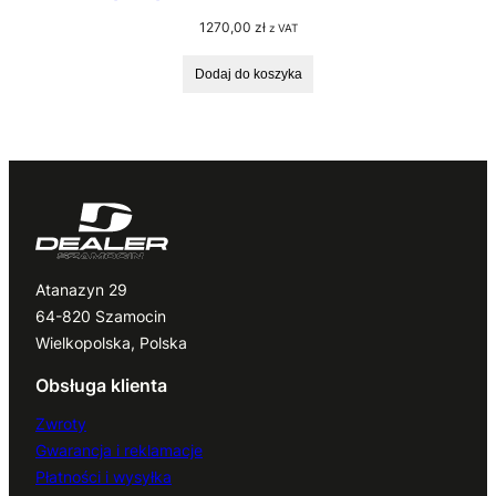
1270,00
zł
z VAT
Dodaj do koszyka
Atanazyn 29
64-820 Szamocin
Wielkopolska, Polska
Obsługa klienta
Zwroty
Gwarancja i reklamacje
Płatności i wysyłka