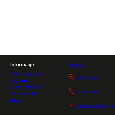
Informacje
Kontakt
Polityka prywatności
667 000 083
Regulamin
Import pojazdów
667 000 084
Serwis quadów
O nas
biuro@dealerszamocin