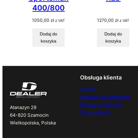
400/800
1050,00
zł
1270,00
zł
z VAT
z VAT
Dodaj do
Dodaj do
koszyka
koszyka
Obsługa klienta
Zwroty
Gwarancja i reklamacje
Płatności i wysyłka
Atanazyn 29
Finansowanie
64-820 Szamocin
Wielkopolska, Polska