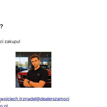
?
ci zakupu!
wojciech.trznadel@dealerszamoci
n.pl