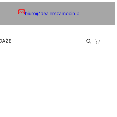
biuro@dealerszamocin.pl
DAŻE
.