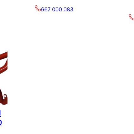
667 000 083
d
0