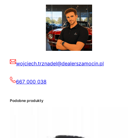
wojciech.trznadel@dealerszamocin.pl
667 000 038
Podobne produkty