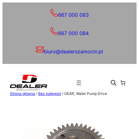
Przejdź
do
667 000 083
treści
667 000 084
biuro@dealerszamocin.pl
Strona główna
/
Bez kategorii
/ GEAR, Water Pump Drive