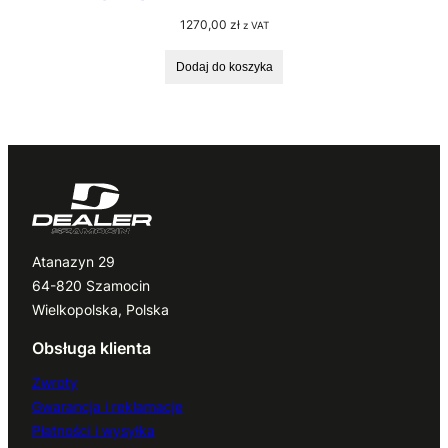
1270,00
zł
z VAT
Dodaj do koszyka
Atanazyn 29
64-820 Szamocin
Wielkopolska, Polska
Obsługa klienta
Zwroty
Gwarancja i reklamacje
Płatności i wysyłka