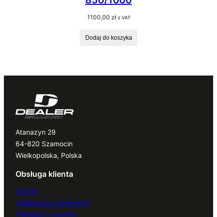
1100,00
zł
z VAT
Dodaj do koszyka
Atanazyn 29
64-820 Szamocin
Wielkopolska, Polska
Obsługa klienta
Zwroty
Gwarancja i reklamacje
Płatności i wysyłka