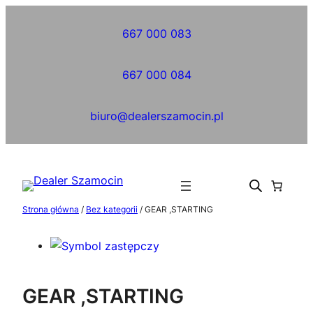
Przejdź
do
667 000 083
treści
667 000 084
biuro@dealerszamocin.pl
Strona główna
/
Bez kategorii
/ GEAR ,STARTING
GEAR ,STARTING