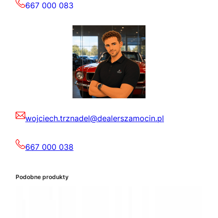
667 000 083
wojciech.trznadel@dealerszamocin.pl
667 000 038
Podobne produkty