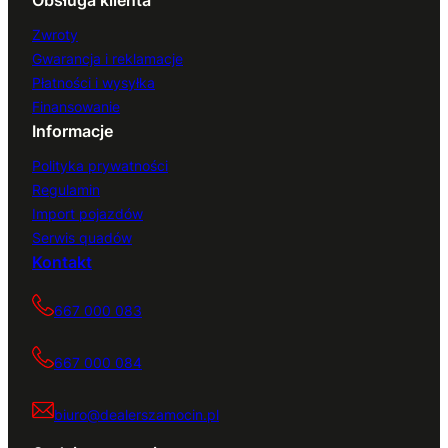
Obsługa klienta
Zwroty
Gwarancja i reklamacje
Płatności i wysyłka
Finansowanie
Informacje
Polityka prywatności
Regulamin
Import pojazdów
Serwis quadów
Kontakt
667 000 083
667 000 084
biuro@dealerszamocin.pl