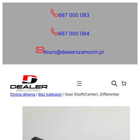
Przejdź
do
667 000 083
treści
667 000 084
biuro@dealerszamocin.pl
Strona główna
/
Bez kategorii
/ Gear Shaft(Center), Differential