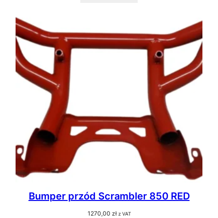
Bumper przód Scrambler 850 RED
1270,00
zł
z VAT