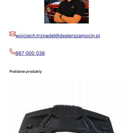
wojciech.trznadel@dealerszamocin.pl
667 000 038
Podobne produkty