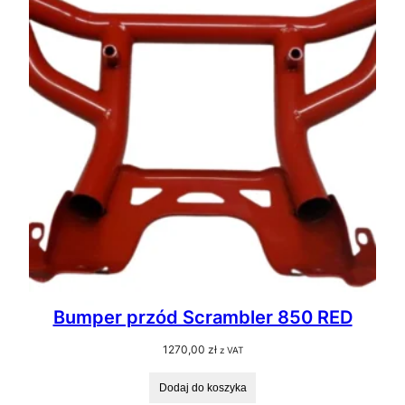
Bumper przód Scrambler 850 RED
1270,00
zł
z VAT
Dodaj do koszyka