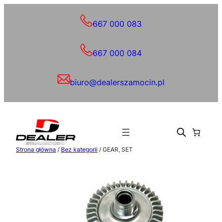
Przejdź
do
667 000 083
treści
667 000 084
biuro@dealerszamocin.pl
Strona główna
/
Bez kategorii
/ GEAR, SET