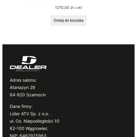
1270,00
zł
z VAT
Dodaj do koszyka
Adres salonu:
Atanazyn 29
64-820 Szamocin
Dane firmy:
Lider ATV Sp. z o.o.
ul. Os. Niepodległości 10
62-100 Wągrowiec
NIP: 6462975963