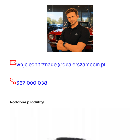
wojciech.trznadel@dealerszamocin.pl
667 000 038
Podobne produkty