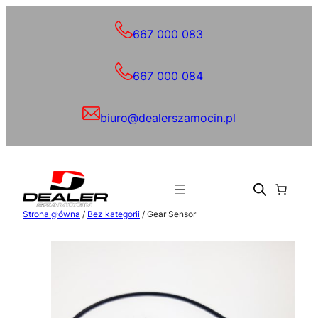
Przejdź
do
667 000 083
treści
667 000 084
biuro@dealerszamocin.pl
Strona główna
/
Bez kategorii
/ Gear Sensor