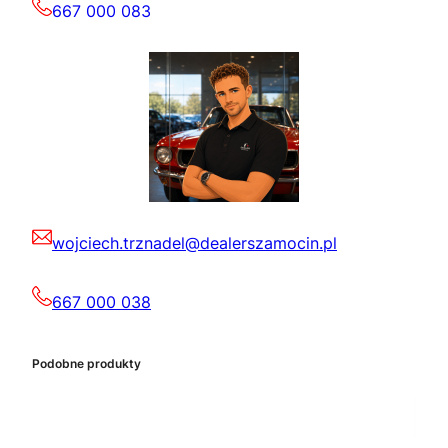
667 000 083
wojciech.trznadel@dealerszamocin.pl
667 000 038
Podobne produkty