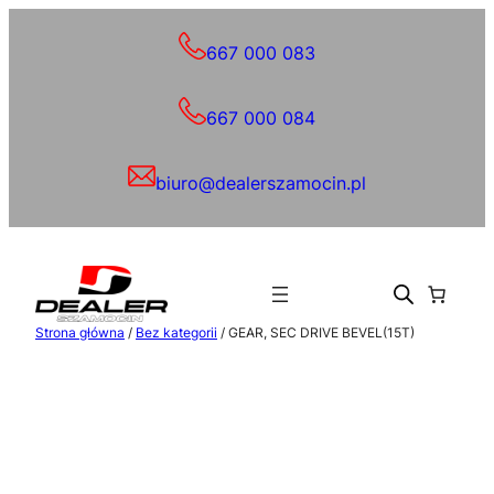
Przejdź
do
667 000 083
treści
667 000 084
biuro@dealerszamocin.pl
Strona główna
/
Bez kategorii
/ GEAR, SEC DRIVE BEVEL(15T)