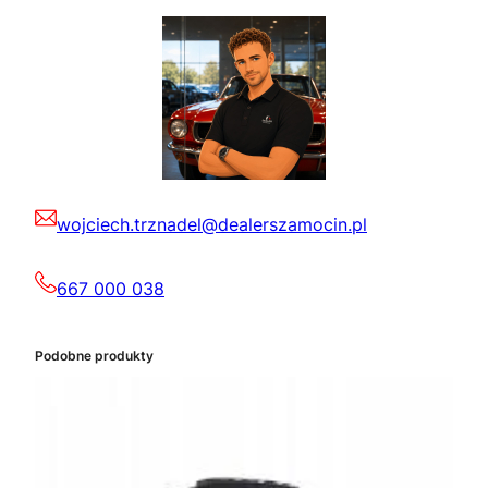
wojciech.trznadel@dealerszamocin.pl
667 000 038
Podobne produkty