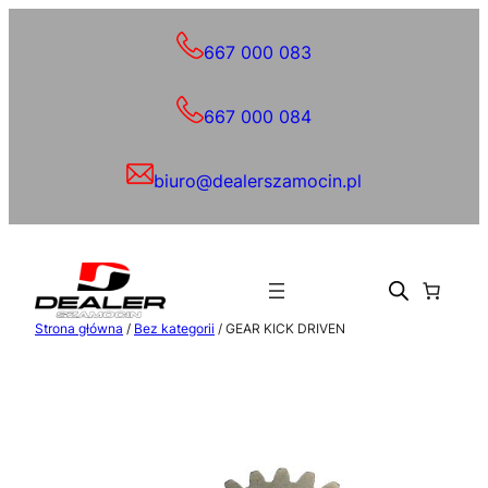
Przejdź
do
667 000 083
treści
667 000 084
biuro@dealerszamocin.pl
Strona główna
/
Bez kategorii
/ GEAR KICK DRIVEN