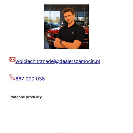
wojciech.trznadel@dealerszamocin.pl
667 000 038
Podobne produkty