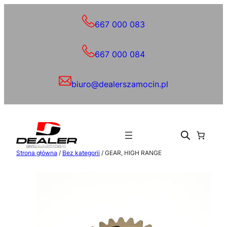
Przejdź
do
667 000 083
treści
667 000 084
biuro@dealerszamocin.pl
Strona główna
/
Bez kategorii
/ GEAR, HIGH RANGE