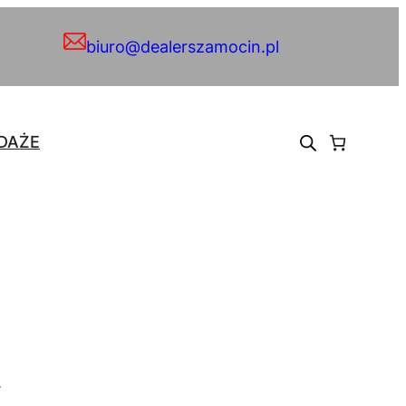
biuro@dealerszamocin.pl
DAŻE
.