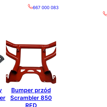
667 000 083
y
Bumper przód
er
Scrambler 850
RED