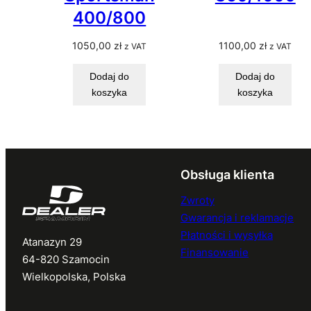
400/800
1050,00
zł
1100,00
zł
z VAT
z VAT
Dodaj do
Dodaj do
koszyka
koszyka
Obsługa klienta
Zwroty
Gwarancja i reklamacje
Płatności i wysyłka
Atanazyn 29
Finansowanie
64-820 Szamocin
Wielkopolska, Polska