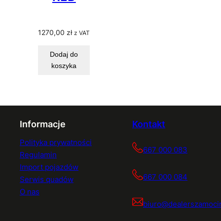
1270,00
zł
z VAT
Dodaj do
koszyka
Informacje
Kontakt
Polityka prywatności
667 000 083
Regulamin
Import pojazdów
667 000 084
Serwis quadów
O nas
biuro@dealerszamocin