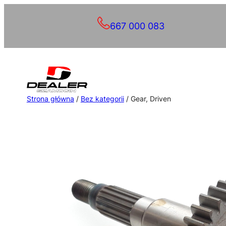
Przejdź
667 000 083
do
treści
Strona główna
/
Bez kategorii
/ Gear, Driven