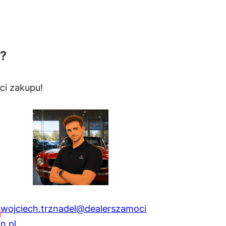
?
ci zakupu!
wojciech.trznadel@dealerszamoci
n.pl