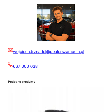
wojciech.trznadel@dealerszamocin.pl
667 000 038
Podobne produkty