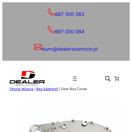
Przejdź
do
667 000 083
treści
667 000 084
biuro@dealerszamocin.pl
Strona główna
/
Bez kategorii
/ Gear Box Cover