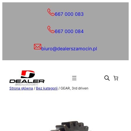
Przejdź
do
667 000 083
treści
667 000 084
biuro@dealerszamocin.pl
Strona główna
/
Bez kategorii
/ GEAR, 3rd driven