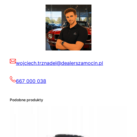
wojciech.trznadel@dealerszamocin.pl
667 000 038
Podobne produkty