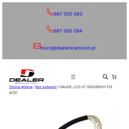
Przejdź
do
667 000 083
treści
667 000 084
biuro@dealerszamocin.pl
Strona główna
/
Bez kategorii
/ GAUGE, LCD 07 (500/650H1 FIS
ACE)