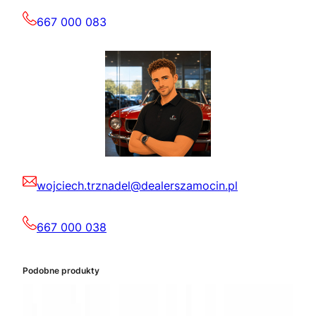
667 000 083
wojciech.trznadel@dealerszamocin.pl
667 000 038
Podobne produkty