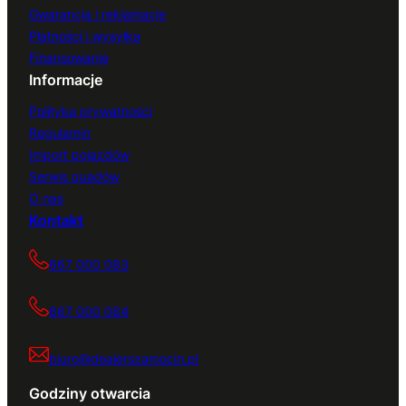
Gwarancja i reklamacje
Płatności i wysyłka
Finansowanie
Informacje
Polityka prywatności
Regulamin
Import pojazdów
Serwis quadów
O nas
Kontakt
667 000 083
667 000 084
biuro@dealerszamocin.pl
Godziny otwarcia