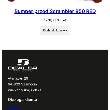
Bumper przód Scrambler 850 RED
1270,00
zł
z VAT
Dodaj do koszyka
Atanazyn 29
64-820 Szamocin
Wielkopolska, Polska
Obsługa klienta
Zwroty