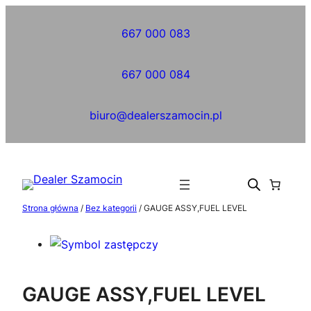
Przejdź
do
667 000 083
treści
667 000 084
biuro@dealerszamocin.pl
Strona główna
/
Bez kategorii
/ GAUGE ASSY,FUEL LEVEL
GAUGE ASSY,FUEL LEVEL