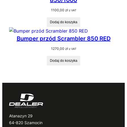
1100,00
zł
z VAT
Dodaj do koszyka
Bumper przód Scrambler 850 RED
1270,00
zł
z VAT
Dodaj do koszyka
Atanazyn 29
64-820 Szamocin