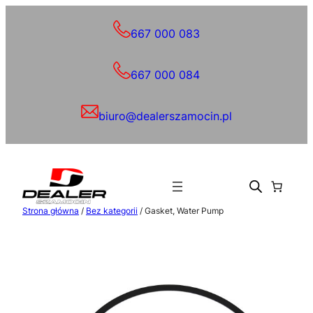
Przejdź
do
667 000 083
treści
667 000 084
biuro@dealerszamocin.pl
Strona główna
/
Bez kategorii
/ Gasket, Water Pump