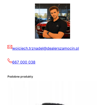
wojciech.trznadel@dealerszamocin.pl
667 000 038
Podobne produkty