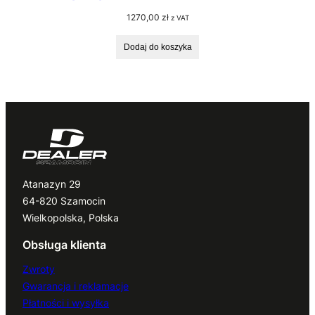
1270,00
zł
z VAT
Dodaj do koszyka
Atanazyn 29
64-820 Szamocin
Wielkopolska, Polska
Obsługa klienta
Zwroty
Gwarancja i reklamacje
Płatności i wysyłka