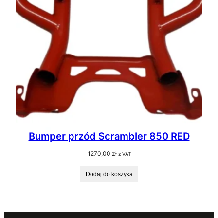
Bumper przód Scrambler 850 RED
1270,00
zł
z VAT
Dodaj do koszyka