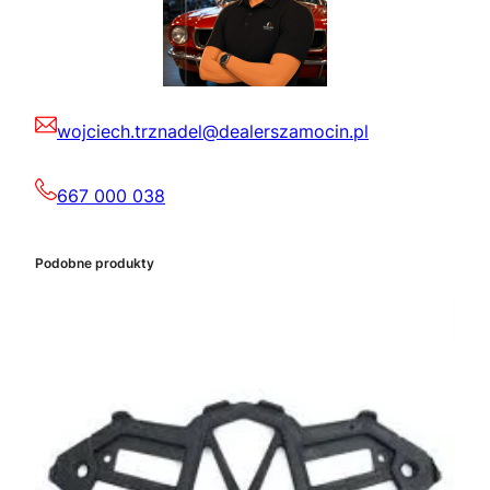
wojciech.trznadel@dealerszamocin.pl
667 000 038
Podobne produkty