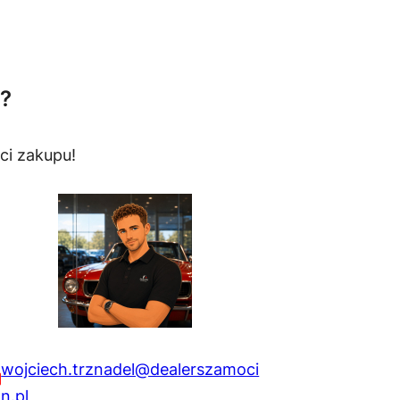
?
ci zakupu!
wojciech.trznadel@dealerszamoci
n.pl