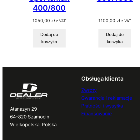
400/800
1050,00
zł
1100,00
zł
z VAT
z VAT
Dodaj do
Dodaj do
koszyka
koszyka
Obsługa klienta
Zwroty
Gwarancja i reklamacje
Płatności i wysyłka
Atanazyn 29
Finansowanie
64-820 Szamocin
Wielkopolska, Polska