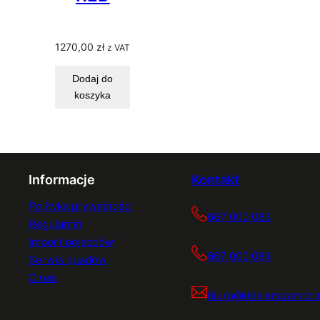
1270,00
zł
z VAT
Dodaj do
koszyka
Informacje
Kontakt
Polityka prywatności
667 000 083
Regulamin
Import pojazdów
667 000 084
Serwis quadów
O nas
biuro@dealerszamocin