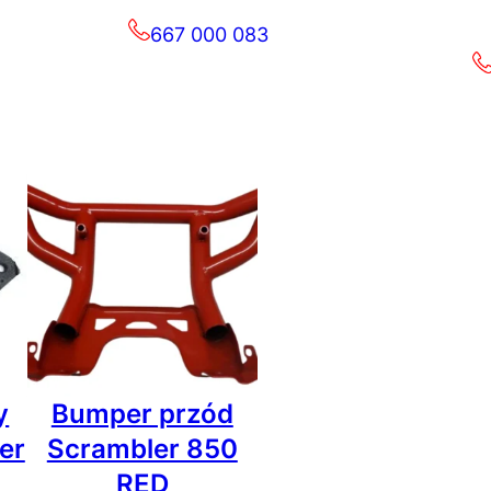
667 000 083
y
Bumper przód
er
Scrambler 850
RED