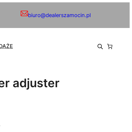
biuro@dealerszamocin.pl
DAŻE
r adjuster
.