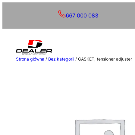
Przejdź
667 000 083
do
treści
Strona główna
/
Bez kategorii
/ GASKET, tensioner adjuster