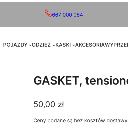
667 000 084
POJAZDY
ODZIEŻ
KASKI
AKCESORIA
WYPRZE
GASKET, tensione
50,00
zł
Ceny podane są bez kosztów dostawy