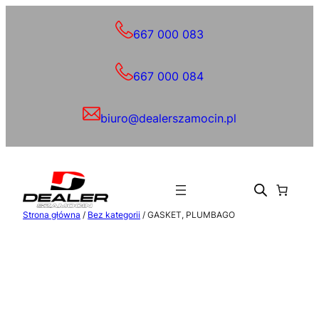
Przejdź
do
667 000 083
treści
667 000 084
biuro@dealerszamocin.pl
Strona główna
/
Bez kategorii
/ GASKET, PLUMBAGO