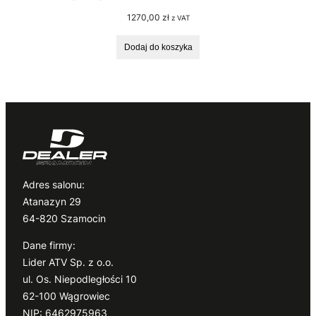
1270,00
zł
z VAT
Dodaj do koszyka
Adres salonu:
Atanazyn 29
64-820 Szamocin
Dane firmy:
Lider ATV Sp. z o.o.
ul. Os. Niepodległości 10
62-100 Wągrowiec
NIP: 6462975963