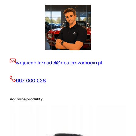
wojciech.trznadel@dealerszamocin.pl
667 000 038
Podobne produkty