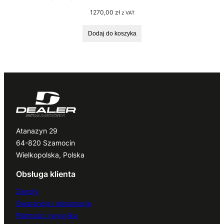
1270,00
zł
z VAT
Dodaj do koszyka
Atanazyn 29
64-820 Szamocin
Wielkopolska, Polska
Obsługa klienta
Zwroty
Gwarancja i reklamacje
Płatności i wysyłka