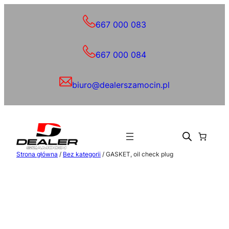
Przejdź
do
667 000 083
treści
667 000 084
biuro@dealerszamocin.pl
Strona główna
/
Bez kategorii
/ GASKET, oil check plug