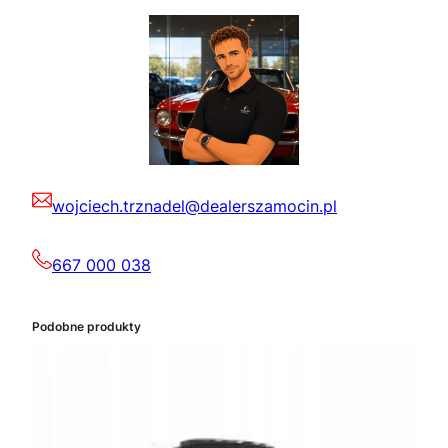
wojciech.trznadel@dealerszamocin.pl
667 000 038
Podobne produkty