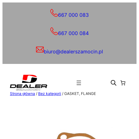
Przejdź
do
667 000 083
treści
667 000 084
biuro@dealerszamocin.pl
Strona główna
/
Bez kategorii
/ GASKET, FLANGE