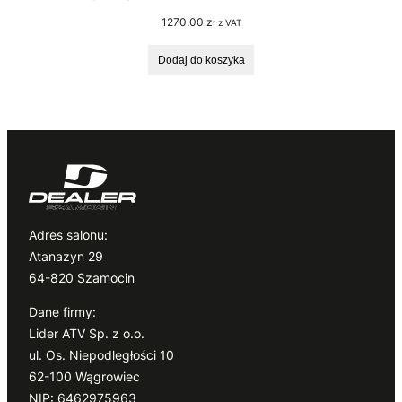
1270,00
zł
z VAT
Dodaj do koszyka
Adres salonu:
Atanazyn 29
64-820 Szamocin
Dane firmy:
Lider ATV Sp. z o.o.
ul. Os. Niepodległości 10
62-100 Wągrowiec
NIP: 6462975963