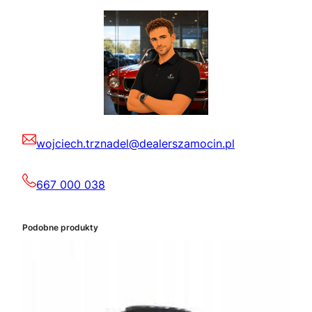
wojciech.trznadel@dealerszamocin.pl
667 000 038
Podobne produkty