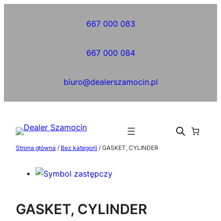
Przejdź
do
667 000 083
treści
667 000 084
biuro@dealerszamocin.pl
Strona główna
/
Bez kategorii
/ GASKET, CYLINDER
GASKET, CYLINDER