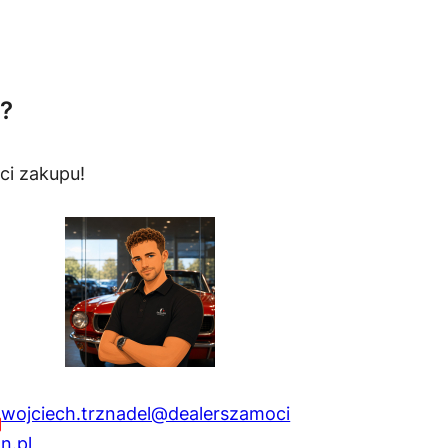
?
ci zakupu!
wojciech.trznadel@dealerszamoci
n.pl