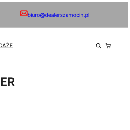
biuro@dealerszamocin.pl
DAŻE
DER
.