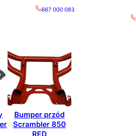
667 000 083
y
Bumper przód
er
Scrambler 850
RED