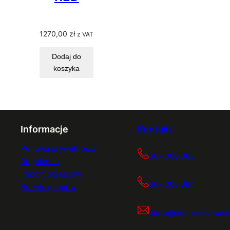
1270,00
zł
z VAT
Dodaj do
koszyka
Informacje
Kontakt
Polityka prywatności
667 000 083
Regulamin
Import pojazdów
667 000 084
Serwis quadów
biuro@dealerszamocin