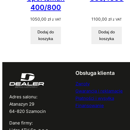
400/800
1050,00
zł
1100,00
zł
z VAT
z VAT
Dodaj do
Dodaj do
koszyka
koszyka
Obsługa klienta
Zwroty
Gwarancja i reklamacje
Adres salonu:
Płatności i wysyłka
Atanazyn 29
Finansowanie
64-820 Szamocin
Dane firmy: