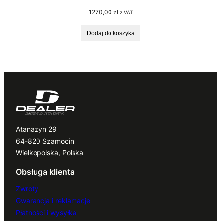
1270,00
zł
z VAT
Dodaj do koszyka
Atanazyn 29
64-820 Szamocin
Wielkopolska, Polska
Obsługa klienta
Zwroty
Gwarancja i reklamacje
Płatności i wysyłka