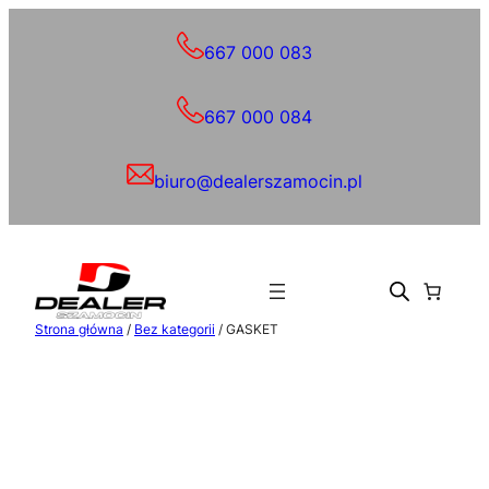
Przejdź
do
667 000 083
treści
667 000 084
biuro@dealerszamocin.pl
Strona główna
/
Bez kategorii
/ GASKET