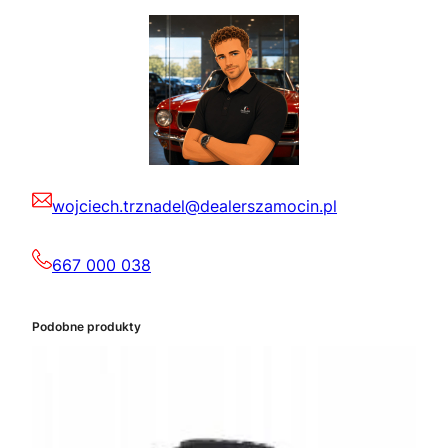
wojciech.trznadel@dealerszamocin.pl
667 000 038
Podobne produkty